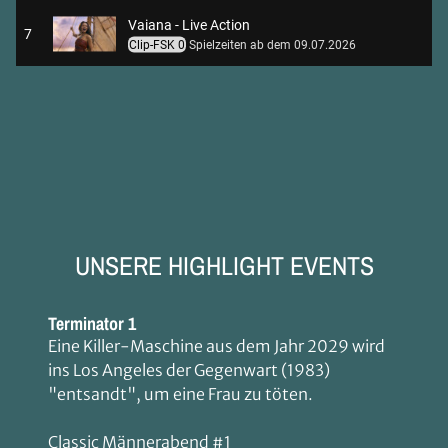
Vaiana - Live Action
7
Clip-FSK 0
Spielzeiten ab dem 09.07.2026
Terminator
8
Spielzeiten ab dem 04.08.2026
Terminator 2: Tag der Abrechnung 35th Anniversary
9
Clip-FSK 12
Spielzeiten ab dem 27.08.2026
UNSERE HIGHLIGHT EVENTS
Terminator 1
Eine Killer-Maschine aus dem Jahr 2029 wird
ins Los Angeles der Gegenwart (1983)
"entsandt", um eine Frau zu töten.
Classic Männerabend #1